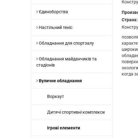
Констру
Єдиноборства
Произв
Страна:
Констру
Настільний теніс
позволя
Обладнання для спортзалу
характе
широкий
обладае
Обладнання майданчиків та
поверхн
стадіонів
экологи
когда 
Вуличне обладнання
Воркаут
Дитячі спортивні комплекси
Ігрові елементи