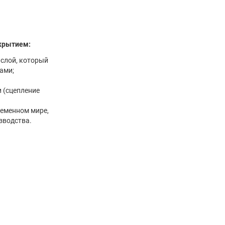
крытием:
слой, который
вами;
 (сцепление
ременном мире,
зводства.