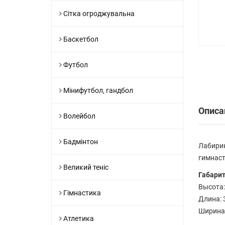
Сітка огроджувальна
Баскетбол
Футбол
Мінифутбол, гандбол
Описа
Волейбол
Бадмінтон
Лабирин
гимнаст
Великий теніс
Габари
Высота:
Гімнастика
Длина: 
Ширина:
Атлетика