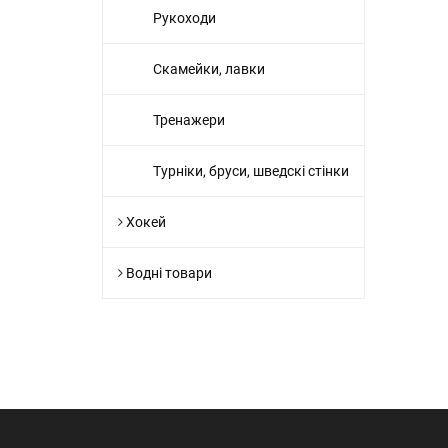
Рукоходи
Скамейки, лавки
Тренажери
Турніки, бруси, шведскі стінки
Хокей
Водні товари