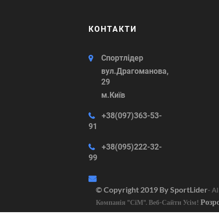
КОНТАКТИ
Спортлідер
вул.Драгоманова,
29
м.Київ
+38(097)363-53-
91
+38(095)222-32-
99
© Copyright 2019 By
SportLider
- A
Розр
Компанія "СіМ". Веб-Сайти Усім!